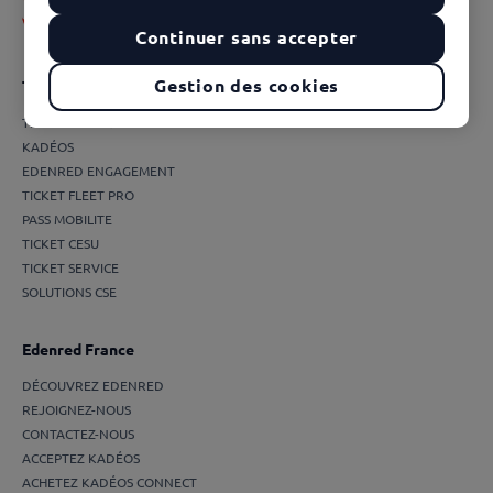
Continuer sans accepter
Gestion des cookies
Toutes les solutions
TICKET RESTAURANT®
KADÉOS
EDENRED ENGAGEMENT
TICKET FLEET PRO
PASS MOBILITE
TICKET CESU
TICKET SERVICE
SOLUTIONS CSE
Edenred France
DÉCOUVREZ EDENRED
REJOIGNEZ-NOUS
CONTACTEZ-NOUS
ACCEPTEZ KADÉOS
ACHETEZ KADÉOS CONNECT