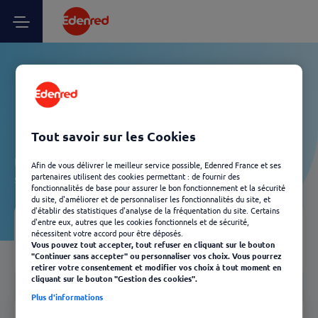
Centre d’aide Edenred
France
Tout savoir sur les Cookies
Laissez-vous guider et découvrez, en quelques clics, les
Afin de vous délivrer le meilleur service possible, Edenred France et ses
solutions Edenred les plus adaptées à votre besoin.
partenaires utilisent des cookies permettant : de fournir des
fonctionnalités de base pour assurer le bon fonctionnement et la sécurité
du site, d'améliorer et de personnaliser les fonctionnalités du site, et
d'établir des statistiques d'analyse de la fréquentation du site. Certains
d'entre eux, autres que les cookies fonctionnels et de sécurité,
nécessitent votre accord pour être déposés.
01
Vous êtes
Vous pouvez tout accepter, tout refuser en cliquant sur le bouton
"Continuer sans accepter" ou personnaliser vos choix. Vous pourrez
retirer votre consentement et modifier vos choix à tout moment en
cliquant sur le bouton "Gestion des cookies".
Plus d'informations