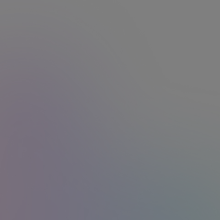
« En offrant des cartes cadeaux Edenred,
j'ai voulu valoriser les efforts de mes
collaborateurs. Leur motivation a
clairement augmenté, et l’ambiance est
plus positive. Quand on sait pourquoi on
se mobilise et ce qu’on peut gagner à la
fin, forcément ça motive ! »