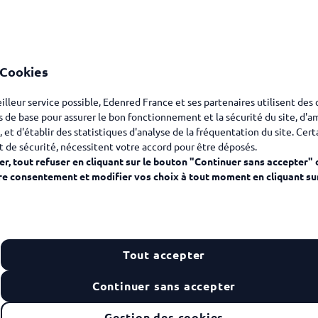
 Cookies
eilleur service possible, Edenred France et ses partenaires utilisent des
Garde des enfan
s de base pour assurer le bon fonctionnement et la sécurité du site, d'a
autant de dépen
, et d'établir des statistiques d'analyse de la fréquentation du site. Cer
directement sur
t de sécurité, nécessitent votre accord pour être déposés.
vos salariés c
r, tout refuser en cliquant sur le bouton "Continuer sans accepter" 
re consentement et modifier vos choix à tout moment en cliquant su
dans leurs pr
En ce sens, si l
évidente, elle n
vu des charges 
Tout accepter
Continuer sans accepter
La solution ? 
charges** qui 
Gestion des cookies