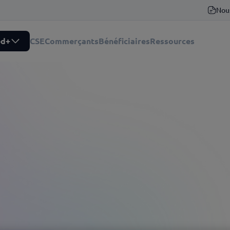
Nou
ed+
CSE
Commerçants
Bénéficiaires
Ressources