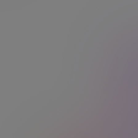
e
« En proposant les tickets CESU Edenred
à mes collaborateurs, j’ai voulu leur
r
simplifier la vie au quotidien. Ce soutien,
n
que ce soit pour la garde d’enfants ou les
services à domicile, me permet de leur
e
prouver que je les soutiens même en
dehors des heures de bureau. »
Le
magazine
Edenred