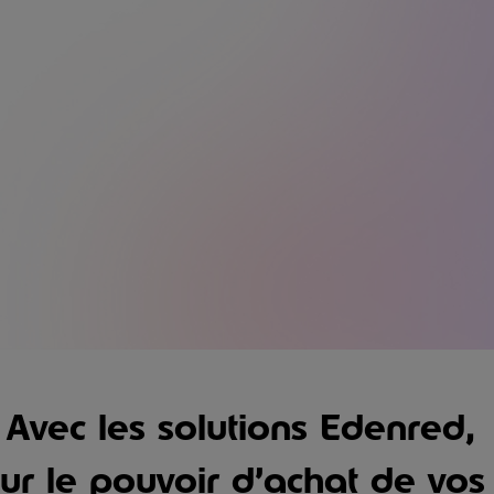
s sociaux
et l'inflation vus p
65%
des Français limitent leurs achats pour faire
face à la hausse des prix de ces dernières
années(2)
Avec les solutions
Edenred
,
ur le pouvoir d’achat de vos 