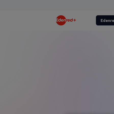
Edenr
Encouragez
le pouvoir d'achat
58%