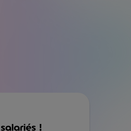
ar les français
38%
des Français estiment que les titres-
restaurant sont 1 des 5 éléments les plus
importants en termes d’avantages(3)
salariés !