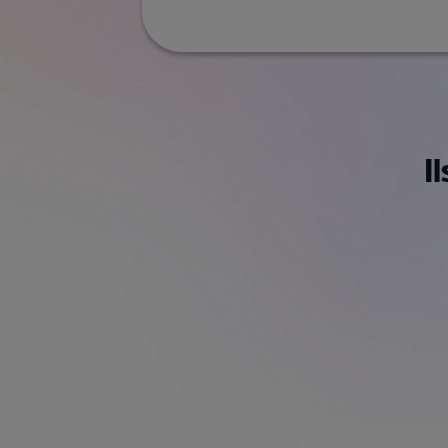
I
Jérôme D.