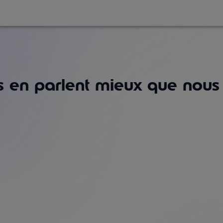
ls en
parlent
mieux que nous
Stan K.