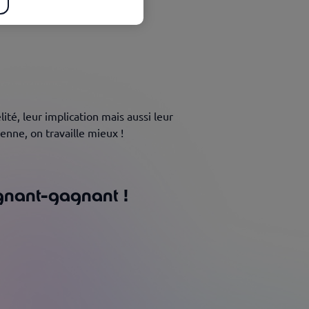
tre entreprise ! 
ité, leur implication mais aussi leur 
enne, on travaille mieux !  
gnant-gagnant ! 