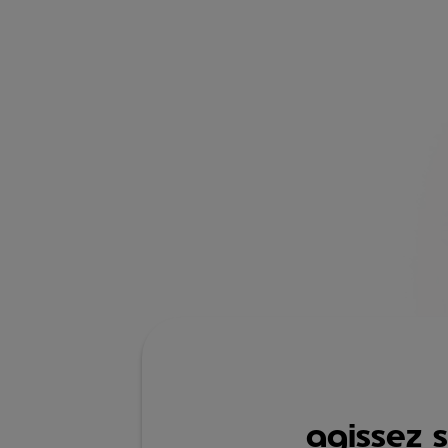
Les avantage
89%
des actifs aimeraient que leur entreprise
agisse davantage pour soutenir leur pouvoir
d’achat(1)
agissez s