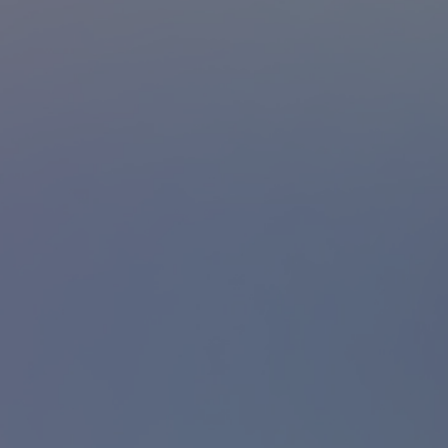
renez soin de vos
aborateurs, même à
ause déjeuner avec
icket Restaurant®