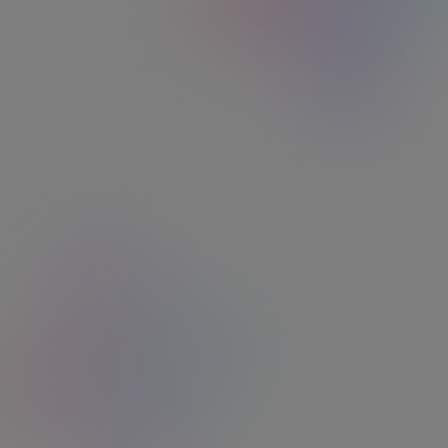
Ticket Restaurant
12/06/2026
Indemnité de repas, panier ou titre-