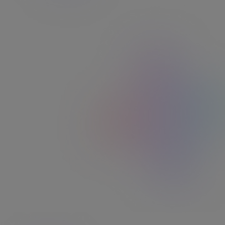
Les chèques Ticket Restaurant®, une
alternative simple et pratique
En complément de la carte, les chèques Ticket
Restaurant® restent une solution pertinente pour
certaines entreprises/collectivités/associations.
Faciles à déployer et à utiliser par vos bénéficiaires,
ils s’adaptent à vos contraintes opérationnelles tout
en garantissant les mêmes avantages pour vos
collaborateurs.
Commandez