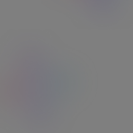
La législation du titre-
restaurant
Le titre-restaurant est aujourd'hui un
avantage social massivement plébiscité pour
sa simplicité et sa flexibilité.
Voir la législation