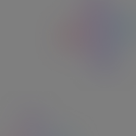
Sophie C.
"Service sérieux et rapide Conseillers à
l'écoute lors de mes appels, prise en charge
rapide des demandes, délais rapide de
fabrication, livraison sécurisée !"