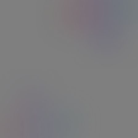
Découvrez la boutique
privilège de votre avantage
Accédez à des offres et bons plans exclusifs.
Edenred+, la solution pour tous vos
avantages salariés
Edenred+ centralise tous vos avantages (Ticket