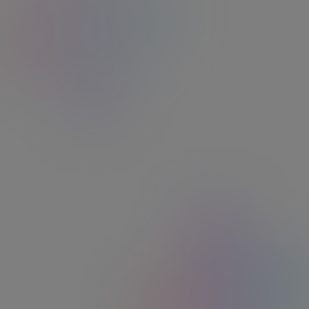
Roseline J.
"Service clients Edenred efficace des le
premier contact, le reste à suivi, la personne
que j ai eu au téléphone à respecté ses
engagements. TOP!"
Philippe R.
"Site facile à utiliser pour les commandes et
rechargements. Service client réactif au
téléphone et joignable rapidement."