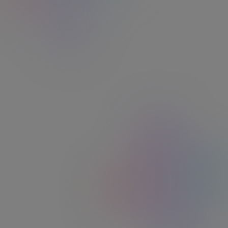
Restaurant®, cadeaux, mobilité, CESU…) dans un
seul espace à la gestion simple et intuitive. Vos
collaborateurs activent leur carte en quelques
secondes, suivent leurs soldes en temps réel et
accèdent à des offres exclusives. Pour vous, la
gestion est 100 % digitale, rapide et sans
contraintes.
Demandez un devis