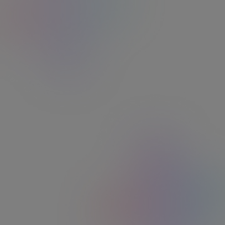
Simple et rapide à utiliser
Paiement sans contact partout où les Ticket
Restaurant® sont acceptés
100 % sécurisée et rapide
Code PIN, blocage et aucune perte de solde en
cas de carte volée ou perdue
Suivi en temps réel
Solde, transactions et règles d’utilisation
accessibles à tout moment depuis l’application