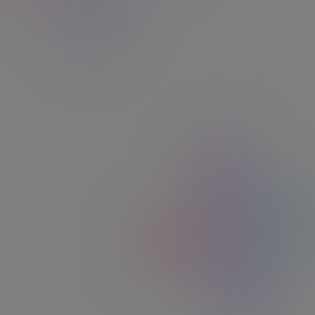
Vos commandes et suivis sont sur votre e
100% sécurisé. À tout moment.
imisez vos charges
treprise, facilement.
mité, sérénité, accompagnement.