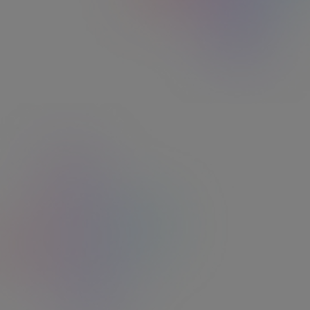
Flexibilité de paiement
Paiement au centime près et possibilité
d’activer le complément de paiement
Faites profiter vos collaborateurs du
plus large réseau de partenaires
marchands
Trouvez en un instant tous les restaurants et
commerces alimentaires qui acceptent les cartes
Ticket Restaurant®, partout en France. Que ce soit
pour une pause déjeuner ou pour les courses du
quotidien, retrouvez facilement tous nos
établissements partenaires sur notre carte