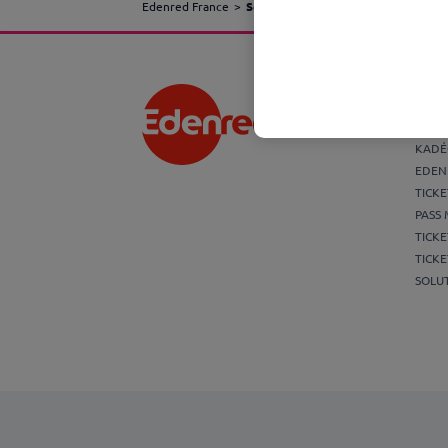
Edenred France
Se connecter
Toute
TICK
KADÉ
EDEN
TICKE
PASS 
TICKE
TICKE
SOLUT