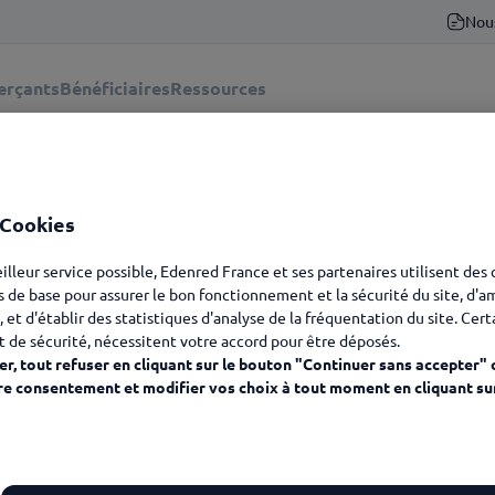
Nou
rçants
Bénéficiaires
Ressources
x de votre espace de conn
 Cookies
eilleur service possible, Edenred France et ses partenaires utilisent des
s de base pour assurer le bon fonctionnement et la sécurité du site, d'a
, et d'établir des statistiques d'analyse de la fréquentation du site. Cer
t de sécurité, nécessitent votre accord pour être déposés.
Kadéos
Ticket CESU
r, tout refuser en cliquant sur le bouton "Continuer sans accepter" 
re consentement et modifier vos choix à tout moment en cliquant su