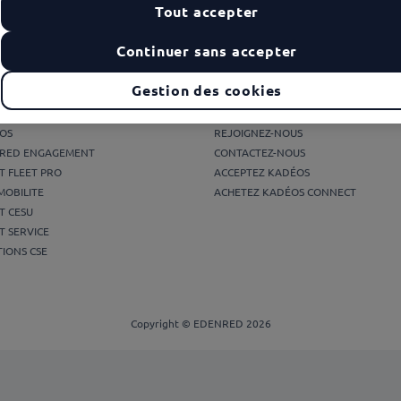
Tout accepter
Continuer sans accepter
s les solutions
Edenred France
Gestion des cookies
ET RESTAURANT®
DÉCOUVREZ EDENRED
OS
REJOIGNEZ-NOUS
RED ENGAGEMENT
CONTACTEZ-NOUS
T FLEET PRO
ACCEPTEZ KADÉOS
MOBILITE
ACHETEZ KADÉOS CONNECT
T CESU
T SERVICE
IONS CSE
Copyright © EDENRED 2026