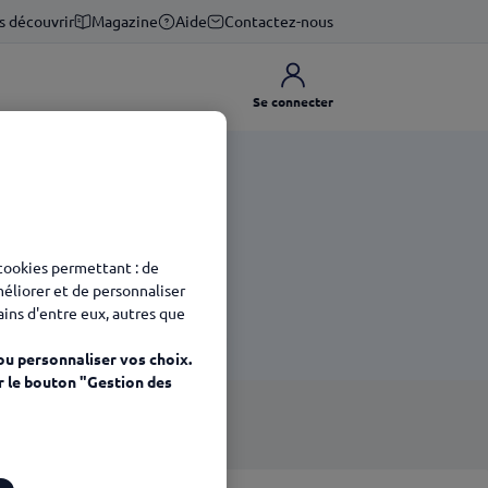
s découvrir
Magazine
Aide
Contactez-nous
Se connecter
exion
 cookies permettant : de
méliorer et de personnaliser
tains d'entre eux, autres que
Ticket Service
ou personnaliser vos choix.
r le bouton "Gestion des