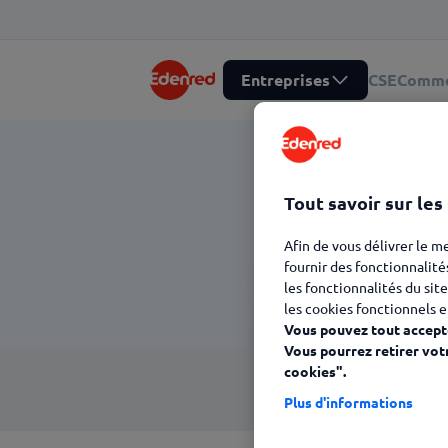
Entreprises
CSE
Comme
Choi
Tout savoir sur les
Afin de vous délivrer le m
fournir des fonctionnalité
les fonctionnalités du site
les cookies fonctionnels e
Ticket
Vous pouvez tout accepte
Restaurant®
Vous pourrez retirer vot
cookies".
Plus d'informations