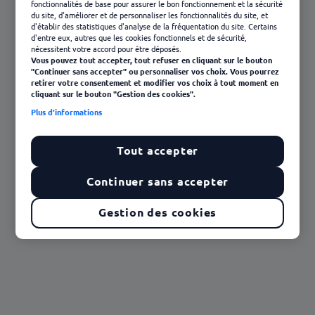
fonctionnalités de base pour assurer le bon fonctionnement et la sécurité
du site, d'améliorer et de personnaliser les fonctionnalités du site, et
d'établir des statistiques d'analyse de la fréquentation du site. Certains
d'entre eux, autres que les cookies fonctionnels et de sécurité,
nécessitent votre accord pour être déposés.
Vous pouvez tout accepter, tout refuser en cliquant sur le bouton
"Continuer sans accepter" ou personnaliser vos choix. Vous pourrez
retirer votre consentement et modifier vos choix à tout moment en
cliquant sur le bouton "Gestion des cookies".
Plus d'informations
Ticket Restaurant
12/06/2026
Tout accepter
Indemnité de repas, panier ou titre-
Continuer sans accepter
restaurant : comment choisir le bon dispositif
?
Gestion des cookies
En savoir plus