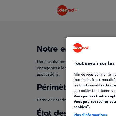
Notre engagement
Nous souhaitons que nos services numériques 
Tout savoir sur les
engageons à identifier et supprimer les obs
applications.
Afin de vous délivrer le m
fournir des fonctionnalité
Périmètre
les fonctionnalités du site
les cookies fonctionnels e
Vous pouvez tout accepte
Cette déclaration s'applique au service nu
Vous pourrez retirer vot
cookies".
État des lieux
Plus d'informations