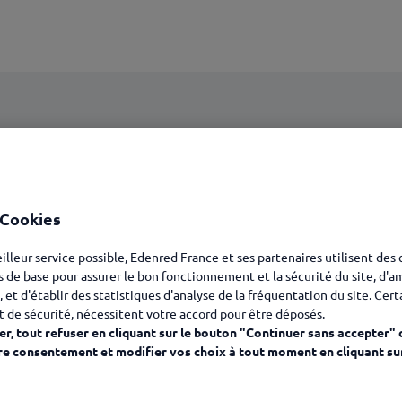
soient accessibles et utilisables par tous. L'amélioration de l'
 Cookies
tacles afin que les personnes ayant des besoins spécifiques puis
eilleur service possible, Edenred France et ses partenaires utilisent des
s de base pour assurer le bon fonctionnement et la sécurité du site, d'a
, et d'établir des statistiques d'analyse de la fréquentation du site. Cer
t de sécurité, nécessitent votre accord pour être déposés.
r, tout refuser en cliquant sur le bouton "Continuer sans accepter" 
mérique suivant :
edenred.fr
.
re consentement et modifier vos choix à tout moment en cliquant su