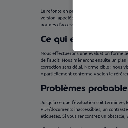
La refonte en profondeur de ce service est 
version, appelée à être revue rapidement.
normes d'accessibilité applicables. Il s'agi
Ce qui est prévu
Nous effectuerons une évaluation formelle de
de l'audit. Nous mènerons ensuite un plan
correction sans délai. Norme cible : nous 
« partiellement conforme » selon le référe
Problèmes probables 
Jusqu'à ce que l'évaluation soit terminée, 
PDF/documents inaccessibles, un contraste 
étiquetés. Si vous rencontrez un obstacle, 