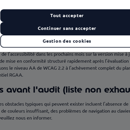
prévue à court terme, ce qui explique que nous n'avons pas encor
Tout accepter
 Par conséquent, ce site web/cette application est actuelleme
t d'une position provisoire qui sera mise à jour après l'évaluatio
Continuer sans accepter
Gestion des cookies
 l'accessibilité dans les prochains mois sur la version mise à j
 de mise en conformité structuré rapidement après l'évaluatio
visons le niveau AA de WCAG 2.2 à l'achèvement complet du pla
ntiel RGAA.
avant l'audit (liste non exhau
les obstacles typiques qui peuvent exister incluent l'absence de 
de couleurs insuffisant, des problèmes de navigation au clavie
veuillez nous en informer.