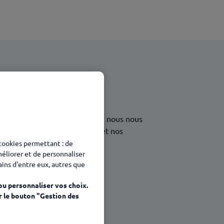
accessibilité est une priorité : nous nous
sent utiliser notre site web et nos
 cookies permettant : de
méliorer et de personnaliser
tains d'entre eux, autres que
ou personnaliser vos choix.
r le bouton "Gestion des