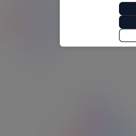
Vous êtes sourd ou malentendant et
souhaitez joindre le service client ?
Accédez à notre service client via l’annuaire Acceo
et choisissez le mode de communication adapté à
vos besoins (transcription automatique, visio-
interprétation LSF ou visio-codage LfPC).
Obtenir de l'aide