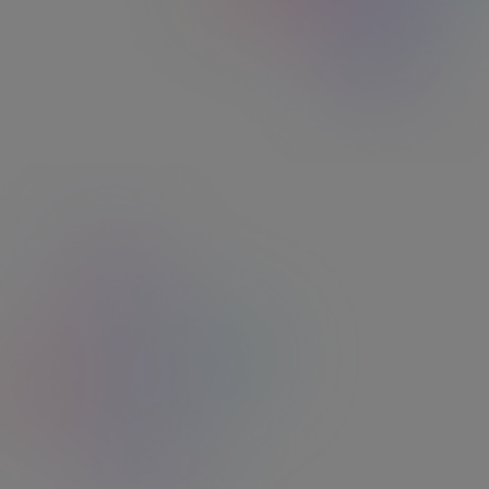
Sophie C.
"Service sérieux et rapide Conseillers à
l'écoute lors de mes appels, prise en charge
rapide des demandes, délais rapide de
fabrication, livraison sécurisée !"