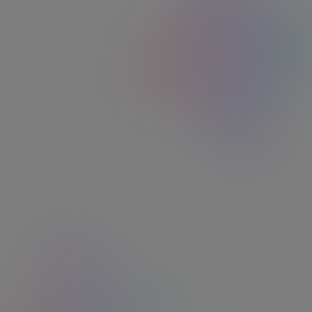
Une application
unique
pour une
infinité
de solutions
Facile à utiliser ​
Des avantages utilisables partout, tout le temps.​ ​
Facile à dépenser ​
Le meilleur réseau, quel que soit le ou les
avantages choisis.​ ​
Facile à prendre en main ​
Une utilisation en toute autonomie pour vos
salariés.