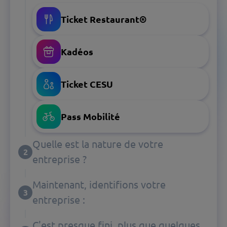
Ticket Restaurant®
Kadéos
Ticket CESU
Pass Mobilité
Quelle est la nature de votre
2
entreprise ?
Maintenant, identifions votre
3
entreprise :
C'est presque fini, plus que quelques