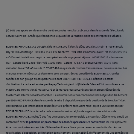
(1) 90% des appels servis en moins de 60 secondes - résultats obtenus dans le cadre de l’élection du
Service Client de l’Année qui récompense la qualité de la relation client des entreprises lauréates.
EDENRED FRANCE, S.A.S au capital de 464.966.992 € dont le siège social est situé 16 Rue François
Ory, 92120 Montrouge – 393 365 135 R.C.S. Nanterre – TVA Intra Communautaire : FR 13 393 365 135
- n° d'immatriculation au registre des opérateurs de voyages et séjours : IM092230015 - Assurance
RCP : Generali Iard, 2 rue Pillet-Will, 75009 Paris - Garant : APST, 15 avenue Carnot, 75017 Paris. –
immatriculée à l’ORIAS sous le n° 07 027 496 en qualité de courtier d’assurance ou de réassurance. Les
marques mentionnées sur ce document sont enregistrées et propriété de EDENRED S.A. ou des
sociétés de son groupe ou des partenaires dont EDENRED FRANCE S.A.S détient les droits
d'utilisation. La carte est émise par Prepay Technologies Ltd (filiale de Edenred S.A.) sous licence de
MasterCard International. MasterCard et la marque MasterCard sont des marques déposées de
MasterCard International Incorporated. Les informations vous concernant font l’objet d’un traitement
par EDENRED FRANCE dans le cadre de la mise à disposition et/ou de la gestion de la Solution Ticket
Restaurant®. Les informations collectées via le présent formulaire font l’objet d’un traitement par
EDENRED FRANCE dans le cadre de la mise à disposition et/ou de la gestion des solutions de
EDENRED FRANCE, ainsi qu’à des fins de prospection commerciale par courrier, téléphone ou email, en
conformité avec
la politique de protection des données personnelles consultable ici
. Elles peuvent
être communiquées aux entités d’Edenred en France. Vous pouvez exercer vos droits d'accès, de
rectification, d’opposition, de limitation du traitement, de portabilité, d’effacement de vos données et