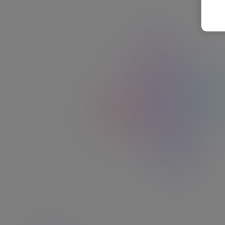
pour vos équipes
Moins
de gestion,
plus
d'efficacité.
Gestion simplifiée​
Espace client unique, pilotage et connexion à votre
SIRH.​ ​
Gain de temps assuré​
Chargement immédiat, activation rapide et
accompagnement 360°.
Politique RSE Boostée​
Des avantages appréciés par vos salariés mais pas
que.