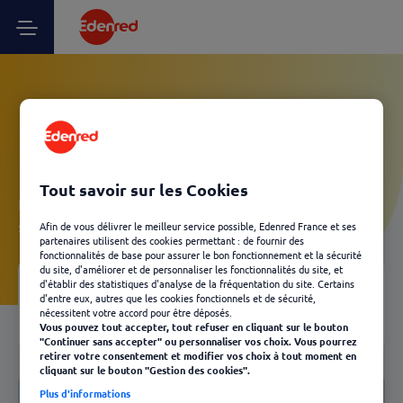
Vos questions Client
Kadéos - Livraison
Tout savoir sur les Cookies
Laissez-vous guider et découvrez, en quelques clics, les
solutions Edenred les plus adaptées à votre besoin.
Afin de vous délivrer le meilleur service possible, Edenred France et ses
partenaires utilisent des cookies permettant : de fournir des
fonctionnalités de base pour assurer le bon fonctionnement et la sécurité
du site, d'améliorer et de personnaliser les fonctionnalités du site, et
d'établir des statistiques d'analyse de la fréquentation du site. Certains
Votre FAQ
d'entre eux, autres que les cookies fonctionnels et de sécurité,
04
nécessitent votre accord pour être déposés.
Retour
Vous pouvez tout accepter, tout refuser en cliquant sur le bouton
"Continuer sans accepter" ou personnaliser vos choix. Vous pourrez
retirer votre consentement et modifier vos choix à tout moment en
cliquant sur le bouton "Gestion des cookies".
Notre FAQ
Plus d'informations
Livraison