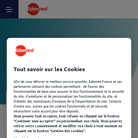
Vos questions Client Ticket
CESU - Définition / Lexique
Tout savoir sur les Cookies
Laissez-vous guider et découvrez, en quelques clics, les
solutions Edenred les plus adaptées à votre besoin.
Afin de vous délivrer le meilleur service possible, Edenred France et ses
partenaires utilisent des cookies permettant : de fournir des
fonctionnalités de base pour assurer le bon fonctionnement et la sécurité
du site, d'améliorer et de personnaliser les fonctionnalités du site, et
Votre FAQ
d'établir des statistiques d'analyse de la fréquentation du site. Certains
03
d'entre eux, autres que les cookies fonctionnels et de sécurité,
Retour
nécessitent votre accord pour être déposés.
Vous pouvez tout accepter, tout refuser en cliquant sur le bouton
"Continuer sans accepter" ou personnaliser vos choix. Vous pourrez
retirer votre consentement et modifier vos choix à tout moment en
Notre FAQ
cliquant sur le bouton "Gestion des cookies".
Définition / Lexique