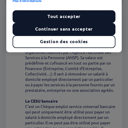
Plus d'informations
Tout accepter
CESU préfinancé, CESU bancaire,
CESU déclaratif... quelle est la
Continuer sans accepter
différence ?
Gestion des cookies
Le CESU préfinancé
C’est un titre spécial de paiement émis par des
organismes habilités par l’Agence Nationale des
Services à la Personne (ANSP). Sa valeur est
prédéfinie et cofinancé en tout ou partie par un
financeur (Entreprise, Comité d’Entreprise,
Collectivité…). Il sert à rémunérer un salarié à
domicile employé directement par un particulier
ou à payer les services à la personne fournis par un
prestataire, entreprise ou une association agréés.
Le CESU bancaire
C’est un Chèque emploi service universel bancaire
qui peut uniquement être utilisé pour payer un
salarié à domicile employé directement par un
particulier. Il ne peut pas être utilisé pour payer