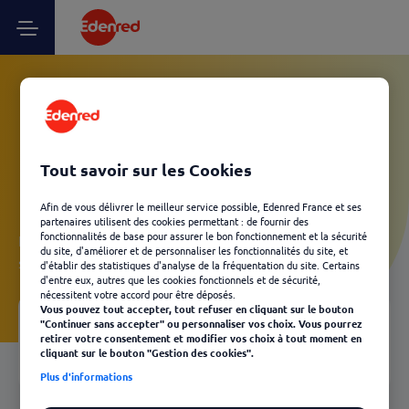
Vos questions Partenaire
marchand Kadéos -
Tout savoir sur les Cookies
L’essentiel à savoir
Afin de vous délivrer le meilleur service possible, Edenred France et ses
partenaires utilisent des cookies permettant : de fournir des
fonctionnalités de base pour assurer le bon fonctionnement et la sécurité
Laissez-vous guider et découvrez, en quelques clics, les
du site, d'améliorer et de personnaliser les fonctionnalités du site, et
solutions Edenred les plus adaptées à votre besoin.
d'établir des statistiques d'analyse de la fréquentation du site. Certains
d'entre eux, autres que les cookies fonctionnels et de sécurité,
nécessitent votre accord pour être déposés.
Vous pouvez tout accepter, tout refuser en cliquant sur le bouton
"Continuer sans accepter" ou personnaliser vos choix. Vous pourrez
Votre FAQ
04
retirer votre consentement et modifier vos choix à tout moment en
cliquant sur le bouton "Gestion des cookies".
Retour
Plus d'informations