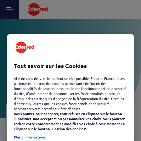
Vos questions Partenaire
marchand Ticket CESU -
Echanges / remboursement
Tout savoir sur les Cookies
Afin de vous délivrer le meilleur service possible, Edenred France et ses
Laissez-vous guider et découvrez, en quelques clics, les
partenaires utilisent des cookies permettant : de fournir des
fonctionnalités de base pour assurer le bon fonctionnement et la sécurité
solutions Edenred les plus adaptées à votre besoin.
du site, d'améliorer et de personnaliser les fonctionnalités du site, et
d'établir des statistiques d'analyse de la fréquentation du site. Certains
d'entre eux, autres que les cookies fonctionnels et de sécurité,
nécessitent votre accord pour être déposés.
Vous pouvez tout accepter, tout refuser en cliquant sur le bouton
Votre FAQ
03
"Continuer sans accepter" ou personnaliser vos choix. Vous pourrez
Retour
retirer votre consentement et modifier vos choix à tout moment en
cliquant sur le bouton "Gestion des cookies".
Plus d'informations