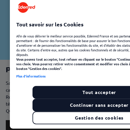
Tout savoir sur les Cookies
Afin de vous délivrer le meilleur service possible, Edenred France et ses partena
permettant : de fournir des fonctionnalités de base pour assurer le bon fonctionn
d'améliorer et de personnaliser les fonctionnalités du site, et d'établir des stat
du site. Certains d'entre eux, autres que les cookies fonctionnels et de sécurité
déposés.
Vous pouvez tout accepter, tout refuser en cliquant sur le bouton "Continu
vos choix. Vous pourrez retirer votre consentement et modifier vos choix 
Payez avec votre téléphone
bouton "Gestion des cookies".
Plus d'informations
Saviez-vous qu’il est possible de téléphoner avec votre
carte Ticket Restaurant ? Grâce à votre carte Ticket
Tout accepter
Restaurant vous pouvez payer directement avec votre
téléphone portable ! Si si, regardez comment fait
Continuer sans accepter
Quentin !
Gestion des cookies