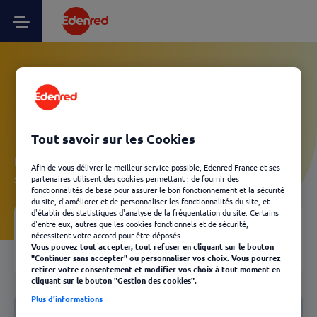
Vos questions Client
Kadéos - Livraison
Tout savoir sur les Cookies
Laissez-vous guider et découvrez, en quelques clics, les
Afin de vous délivrer le meilleur service possible, Edenred France et ses
solutions Edenred les plus adaptées à votre besoin.
partenaires utilisent des cookies permettant : de fournir des
fonctionnalités de base pour assurer le bon fonctionnement et la sécurité
du site, d'améliorer et de personnaliser les fonctionnalités du site, et
d'établir des statistiques d'analyse de la fréquentation du site. Certains
d'entre eux, autres que les cookies fonctionnels et de sécurité,
Votre FAQ
nécessitent votre accord pour être déposés.
04
Vous pouvez tout accepter, tout refuser en cliquant sur le bouton
Retour
"Continuer sans accepter" ou personnaliser vos choix. Vous pourrez
retirer votre consentement et modifier vos choix à tout moment en
cliquant sur le bouton "Gestion des cookies".
Notre FAQ
Plus d'informations
Livraison