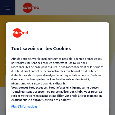
Vos questions Client
Kadéos - Validité/millésime
Tout savoir sur les Cookies
Laissez-vous guider et découvrez, en quelques clics, les
Afin de vous délivrer le meilleur service possible, Edenred France et ses
partenaires utilisent des cookies permettant : de fournir des
solutions Edenred les plus adaptées à votre besoin.
fonctionnalités de base pour assurer le bon fonctionnement et la sécurité
du site, d'améliorer et de personnaliser les fonctionnalités du site, et
d'établir des statistiques d'analyse de la fréquentation du site. Certains
d'entre eux, autres que les cookies fonctionnels et de sécurité,
nécessitent votre accord pour être déposés.
Votre FAQ
04
Vous pouvez tout accepter, tout refuser en cliquant sur le bouton
Retour
"Continuer sans accepter" ou personnaliser vos choix. Vous pourrez
retirer votre consentement et modifier vos choix à tout moment en
cliquant sur le bouton "Gestion des cookies".
Plus d'informations
Notre FAQ
Validité/millésime