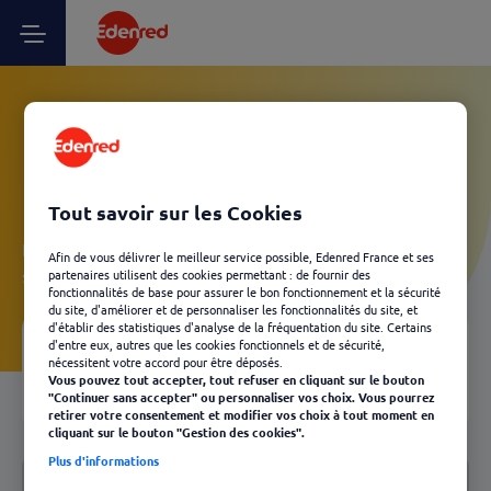
Vos questions Client
Kadéos - Livraison
Tout savoir sur les Cookies
Laissez-vous guider et découvrez, en quelques clics, les
Afin de vous délivrer le meilleur service possible, Edenred France et ses
solutions Edenred les plus adaptées à votre besoin.
partenaires utilisent des cookies permettant : de fournir des
fonctionnalités de base pour assurer le bon fonctionnement et la sécurité
du site, d'améliorer et de personnaliser les fonctionnalités du site, et
d'établir des statistiques d'analyse de la fréquentation du site. Certains
d'entre eux, autres que les cookies fonctionnels et de sécurité,
Votre FAQ
nécessitent votre accord pour être déposés.
04
Vous pouvez tout accepter, tout refuser en cliquant sur le bouton
Retour
"Continuer sans accepter" ou personnaliser vos choix. Vous pourrez
retirer votre consentement et modifier vos choix à tout moment en
cliquant sur le bouton "Gestion des cookies".
Notre FAQ
Plus d'informations
Livraison