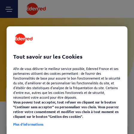
Vos questions Client
Kadéos - Passer commande
Tout savoir sur les Cookies
Laissez-vous guider et découvrez, en quelques clics, les
Afin de vous délivrer le meilleur service possible, Edenred France et ses
partenaires utilisent des cookies permettant : de fournir des
solutions Edenred les plus adaptées à votre besoin.
fonctionnalités de base pour assurer le bon fonctionnement et la sécurité
du site, d'améliorer et de personnaliser les fonctionnalités du site, et
d'établir des statistiques d'analyse de la fréquentation du site. Certains
d'entre eux, autres que les cookies fonctionnels et de sécurité,
nécessitent votre accord pour être déposés.
Votre FAQ
04
Vous pouvez tout accepter, tout refuser en cliquant sur le bouton
Retour
"Continuer sans accepter" ou personnaliser vos choix. Vous pourrez
retirer votre consentement et modifier vos choix à tout moment en
cliquant sur le bouton "Gestion des cookies".
Notre FAQ
Plus d'informations
Passer commande