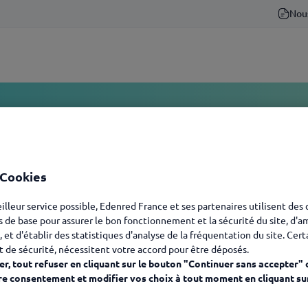
Nou
Ticket
r commande
 Cookies
eilleur service possible, Edenred France et ses partenaires utilisent des
s de base pour assurer le bon fonctionnement et la sécurité du site, d'a
es clics, les solutions
, et d'établir des statistiques d'analyse de la fréquentation du site. Cer
t de sécurité, nécessitent votre accord pour être déposés.
r, tout refuser en cliquant sur le bouton "Continuer sans accepter" 
re consentement et modifier vos choix à tout moment en cliquant su
Votre solution