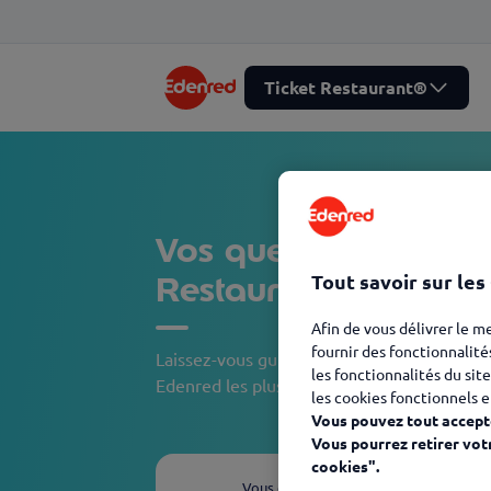
Ticket Restaurant®
Vos questions Client 
Restaurant - Passe
Tout savoir sur les
Afin de vous délivrer le m
fournir des fonctionnalité
Laissez-vous guider et découvrez, en quelqu
les fonctionnalités du site
Edenred les plus adaptées à votre besoin.
les cookies fonctionnels e
Vous pouvez tout accepte
Vous pourrez retirer vot
cookies".
Vous êtes