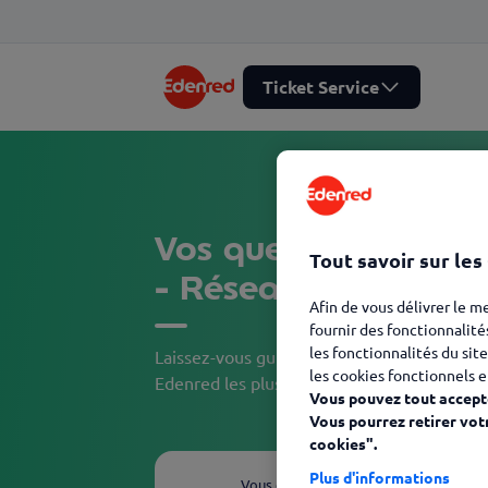
Ticket Service
Vos questions Client 
Tout savoir sur les
- Réseau d'acceptat
Afin de vous délivrer le m
fournir des fonctionnalité
les fonctionnalités du site
Laissez-vous guider et découvrez, en quelqu
les cookies fonctionnels e
Edenred les plus adaptées à votre besoin.
Vous pouvez tout accepte
Vous pourrez retirer vot
cookies".
Plus d'informations
Vous êtes