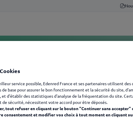
Nou
Ticket Service
 Cookies
ion
eilleur service possible, Edenred France et ses partenaires utilisent des
s de base pour assurer le bon fonctionnement et la sécurité du site, d'a
, et d'établir des statistiques d'analyse de la fréquentation du site. Cer
es clics, les solutions
t de sécurité, nécessitent votre accord pour être déposés.
r, tout refuser en cliquant sur le bouton "Continuer sans accepter" 
re consentement et modifier vos choix à tout moment en cliquant su
Votre solution