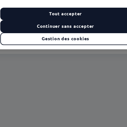
02
Ticket Service
Modifier
Tout accepter
Continuer sans accepter
Gestion des cookies
ù peut-on utiliser les titres Ticket Service ?