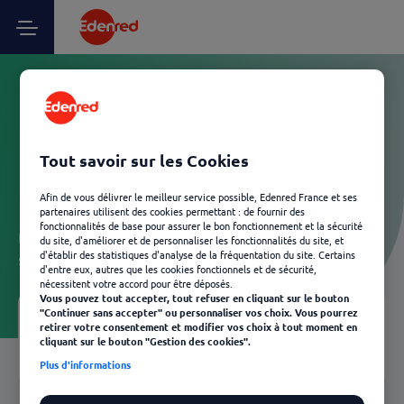
Vos questions Partenaire
marchand Ticket Service -
Tout savoir sur les Cookies
Nous contacter
Afin de vous délivrer le meilleur service possible, Edenred France et ses
partenaires utilisent des cookies permettant : de fournir des
fonctionnalités de base pour assurer le bon fonctionnement et la sécurité
Laissez-vous guider et découvrez, en quelques clics, les
du site, d'améliorer et de personnaliser les fonctionnalités du site, et
d'établir des statistiques d'analyse de la fréquentation du site. Certains
solutions Edenred les plus adaptées à votre besoin.
d'entre eux, autres que les cookies fonctionnels et de sécurité,
nécessitent votre accord pour être déposés.
Vous pouvez tout accepter, tout refuser en cliquant sur le bouton
"Continuer sans accepter" ou personnaliser vos choix. Vous pourrez
retirer votre consentement et modifier vos choix à tout moment en
Votre FAQ
03
cliquant sur le bouton "Gestion des cookies".
Retour
Plus d'informations