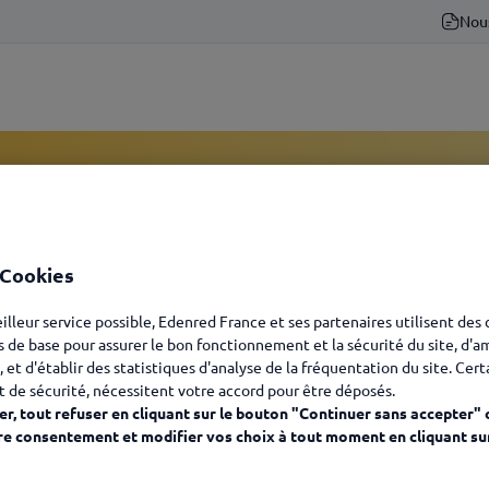
Nou
ateur Kadéos -
 Cookies
eilleur service possible, Edenred France et ses partenaires utilisent des
s de base pour assurer le bon fonctionnement et la sécurité du site, d'a
es clics, les solutions
, et d'établir des statistiques d'analyse de la fréquentation du site. Cer
t de sécurité, nécessitent votre accord pour être déposés.
r, tout refuser en cliquant sur le bouton "Continuer sans accepter" 
re consentement et modifier vos choix à tout moment en cliquant su
Votre solution
Votre produit