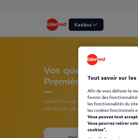
Kadéos
Vos questions Utilis
Tout savoir sur les
Première utilisation
Afin de vous délivrer le m
fournir des fonctionnalité
Laissez-vous guider et découvrez, en quelqu
les fonctionnalités du site
Edenred les plus adaptées à votre besoin.
les cookies fonctionnels e
Vous pouvez tout accepte
Vous pourrez retirer vot
cookies".
Vous êtes