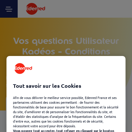
Vos questions Utilisateur
Kadéos - Conditions
d'utilisation
Laissez-vous guider et découvrez, en quelques clics, les
solutions Edenred les plus adaptées à votre besoin.
Tout savoir sur les Cookies
Afin de vous délivrer le meilleur service possible, Edenred France et ses
partenaires utilisent des cookies permettant : de fournir des
fonctionnalités de base pour assurer le bon fonctionnement et la sécurité
Votre FAQ
04
du site, d'améliorer et de personnaliser les fonctionnalités du site, et
Retour
d'établir des statistiques d'analyse de la fréquentation du site. Certains
d'entre eux, autres que les cookies fonctionnels et de sécurité,
nécessitent votre accord pour être déposés.
Vous pouvez tout accepter, tout refuser en cliquant sur le bouton