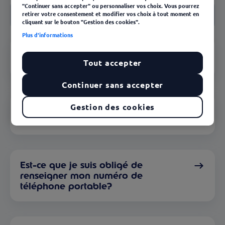
Notre FAQ
"Continuer sans accepter" ou personnaliser vos choix. Vous pourrez
Conditions d'utilisation
retirer votre consentement et modifier vos choix à tout moment en
cliquant sur le bouton "Gestion des cookies".
Plus d'informations
Comment connaître le solde de ma
carte Kadéos ?
Tout accepter
Continuer sans accepter
Gestion des cookies
Comment faire un achat en ligne
avec ma carte Kadéos Universel ?
Est-ce que je suis obligé de
renseigner mon numéro de
téléphone portable?