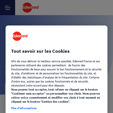
Vos questions Utilisateur
Ticket Fleet Pro - L’essentiel
à savoir
Tout savoir sur les Cookies
Afin de vous délivrer le meilleur service possible, Edenred France et ses
partenaires utilisent des cookies permettant : de fournir des
Laissez-vous guider et découvrez, en quelques clics, les
fonctionnalités de base pour assurer le bon fonctionnement et la sécurité
solutions Edenred les plus adaptées à votre besoin.
du site, d'améliorer et de personnaliser les fonctionnalités du site, et
d'établir des statistiques d'analyse de la fréquentation du site. Certains
d'entre eux, autres que les cookies fonctionnels et de sécurité,
nécessitent votre accord pour être déposés.
Vous pouvez tout accepter, tout refuser en cliquant sur le bouton
Votre FAQ
03
"Continuer sans accepter" ou personnaliser vos choix. Vous pourrez
retirer votre consentement et modifier vos choix à tout moment en
Retour
cliquant sur le bouton "Gestion des cookies".
Plus d'informations