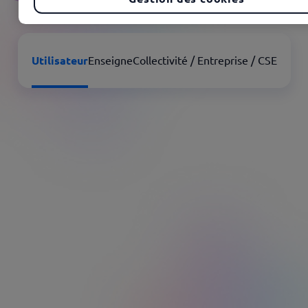
Utilisateur
Enseigne
Collectivité / Entreprise / CSE
Profitez pleinement de
vos avantages Kadéos
Des milliers d’enseignes, en ligne ou en magasin,
pour vous faire plaisir toute l’année en toute
liberté.