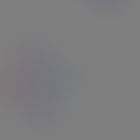
accessibles à tout moment sur vos supports
Kadéos ou via votre application.
Trouvez votre enseigne préférée
3
Rendez-vous sur l'onglet "Localiser" pour
trouver les enseignes acceptant votre titre
Kadéos. Filtrez par géolocalisation, type
d'enseigne ou par ordre alphabétique.
Trouvez mon enseigne
Aide
Découvrez Edenred Shop
la boutique privilège de
vos avantages