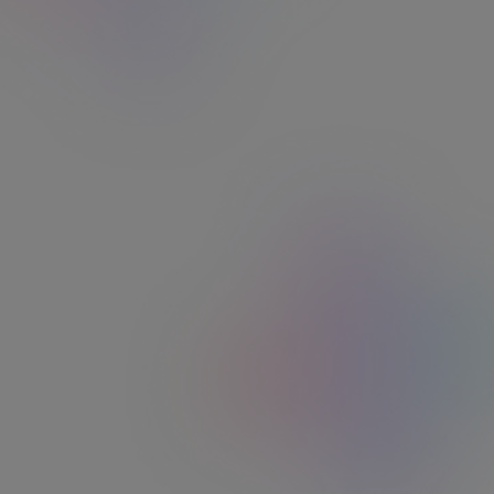
Comment utiliser mon titre
Kadéos ?
Activez votre titre Kadéos
1
Carte, chèque papier ou version digitale : toutes
les infos utiles vous sont transmises par email
ou courrier postal.
Consultez vos informations
2
Utilisation, réseau, solde, transactions...