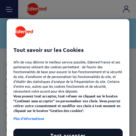
Tout savoir sur les Cookies
Afin de vous délivrer le meilleur service possible, Edenred France et ses
L’aide sociale en France regroupe l'ensemble des
partenaires utilisent des cookies permettant : de fournir des
prestations sociales versées aux personnes en situation
fonctionnalités de base pour assurer le bon fonctionnement et la sécurité
du site, d'améliorer et de personnaliser les fonctionnalités du site, et
de précarité. Une aide sociale a pour objectif de répondre
d'établir des statistiques d'analyse de la fréquentation du site. Certains
à des besoins primaires.
Ticket Service
permet aux
d'entre eux, autres que les cookies fonctionnels et de sécurité,
nécessitent votre accord pour être déposés.
collectivités de garantir la meilleure attribution possible
Vous pouvez tout accepter, tout refuser en cliquant sur le bouton
de leurs aides. Ces titres de paiement prépayé apportent
"Continuer sans accepter" ou personnaliser vos choix. Vous pourrez
retirer votre consentement et modifier vos choix à tout moment en
une aide financière sécurisée dans les domaines de
cliquant sur le bouton "Gestion des cookies".
l'alimentation, l'hygiène, l'habillement, les actions
Plus d'informations
éducatives, la culture, les loisirs, le sport, le transport,
l'énergie, l'habitat et l'hébergement.
Tout accepter