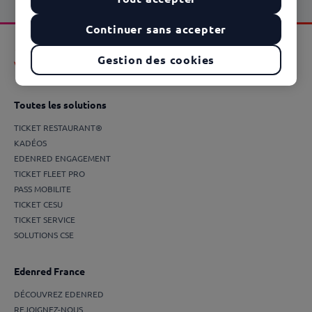
Continuer sans accepter
Gestion des cookies
Toutes les solutions
TICKET RESTAURANT®
KADÉOS
EDENRED ENGAGEMENT
TICKET FLEET PRO
PASS MOBILITE
TICKET CESU
TICKET SERVICE
SOLUTIONS CSE
Edenred France
DÉCOUVREZ EDENRED
REJOIGNEZ-NOUS