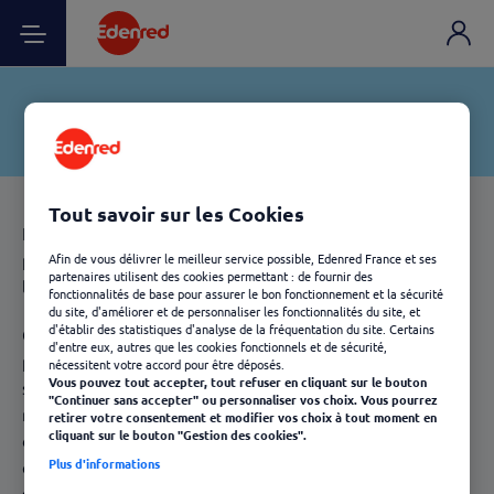
Tout savoir sur les Cookies
Les collectivités disposent de différents moyens pour
permettre à leurs employés, un équilibre optimal entre
Afin de vous délivrer le meilleur service possible, Edenred France et ses
partenaires utilisent des cookies permettant : de fournir des
leur vie personnelle et leur vie professionnelle.
fonctionnalités de base pour assurer le bon fonctionnement et la sécurité
du site, d'améliorer et de personnaliser les fonctionnalités du site, et
d'établir des statistiques d'analyse de la fréquentation du site. Certains
Outre les diverses primes et indemnités définies, elles
d'entre eux, autres que les cookies fonctionnels et de sécurité,
peuvent accorder à leurs employés des avantages
nécessitent votre accord pour être déposés.
Vous pouvez tout accepter, tout refuser en cliquant sur le bouton
sociaux sous forme d'aide à la restauration (titres-
"Continuer sans accepter" ou personnaliser vos choix. Vous pourrez
restaurant), aux vacances et à l'accès à la cultures ou
retirer votre consentement et modifier vos choix à tout moment en
cliquant sur le bouton "Gestion des cookies".
divers loisirs (chèques cadeaux), mais aussi des chèques
Plus d'informations
emploi service universel pour simplifier l'emploi de