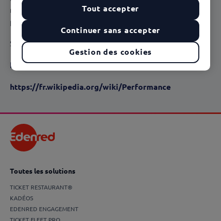
Tout accepter
mesurent et peuvent être récompensé et stimulés via la
plateforme
Edenred Engagement
.
Continuer sans accepter
Sources :
Gestion des cookies
https://fr.wikipedia.org/wiki/Engagement
https://fr.wikipedia.org/wiki/Performance
Toutes les solutions
TICKET RESTAURANT®
KADÉOS
EDENRED ENGAGEMENT
TICKET FLEET PRO