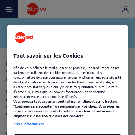
Tout savoir sur les Cookies
L'engagement désigne le fait de convenir de participer à
Afin de vous délivrer le meilleur service possible, Edenred France et ses
une œuvre ou à une entreprise en contrepartie d'un
partenaires utilisent des cookies permettant : de fournir des
fonctionnalités de base pour assurer le bon fonctionnement et la sécurité
paiement ou d'un salaire.
du site, d'améliorer et de personnaliser les fonctionnalités du site, et
d'établir des statistiques d'analyse de la fréquentation du site. Certains
La performance peut renvoyer à l’idée de résultat, de
d'entre eux, autres que les cookies fonctionnels et de sécurité,
nécessitent votre accord pour être déposés.
réalisation ou de finalisation d’un produit. Il peut
Vous pouvez tout accepter, tout refuser en cliquant sur le bouton
également renvoyer à un comportement lorsque utilisé
"Continuer sans accepter" ou personnaliser vos choix. Vous pourrez
retirer votre consentement et modifier vos choix à tout moment en
comme emprunt à l'anglais.
cliquant sur le bouton "Gestion des cookies".
Plus d'informations
En entreprise, l'engagement et la performance se