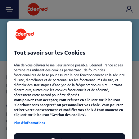
Tout savoir sur les Cookies
Afin de vous délivrer le meilleur service possible, Edenred France et ses
partenaires utilisent des cookies permettant : de fournir des
fonctionnalités de base pour assurer le bon fonctionnement et la sécurité
Les blouses professionnelles nécessitent un entretien
du site, d'améliorer et de personnaliser les fonctionnalités du site, et
particulier, le type de lavage dépend en grande partie de
d'établir des statistiques d'analyse de la fréquentation du site. Certains
d'entre eux, autres que les cookies fonctionnels et de sécurité,
la matière utilisée pour la conception du vêtement.
nécessitent votre accord pour être déposés.
Vous pouvez tout accepter, tout refuser en cliquant sur le bouton
CleanWay
bénéficie d'un réseau de 1 300 pressings
"Continuer sans accepter" ou personnaliser vos choix. Vous pourrez
retirer votre consentement et modifier vos choix à tout moment en
partenaires offrant des prestations de nettoyage de
cliquant sur le bouton "Gestion des cookies".
qualité, de quoi traiter efficacement n'importe quelle
Plus d'informations
matière première ou spécificité du vêtement.