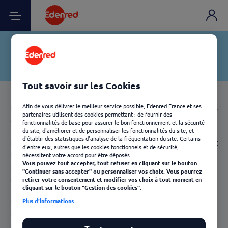
Tout savoir sur les Cookies
Afin de vous délivrer le meilleur service possible, Edenred France et ses
Pantalon en cotons, en velours, en lin, autant de matières
partenaires utilisent des cookies permettant : de fournir des
qui nécessitent un entretien particulier.
fonctionnalités de base pour assurer le bon fonctionnement et la sécurité
du site, d'améliorer et de personnaliser les fonctionnalités du site, et
d'établir des statistiques d'analyse de la fréquentation du site. Certains
L'employeur a une obligation légale (articles R4323-95 et
d'entre eux, autres que les cookies fonctionnels et de sécurité,
L4122-2 du Code du Travail) de proposer une solution
nécessitent votre accord pour être déposés.
Vous pouvez tout accepter, tout refuser en cliquant sur le bouton
pour l'entretien des tenues professionnelles dès lors que
"Continuer sans accepter" ou personnaliser vos choix. Vous pourrez
celle-ci est imposée dans le cadre de son travail.
retirer votre consentement et modifier vos choix à tout moment en
cliquant sur le bouton "Gestion des cookies".
Pour faciliter votre quotidien, la solution
CleanWay
Plus d'informations
bénéficie d'un large réseau de pressings qui assureront
pour vous des prestations de qualité et un nettoyage