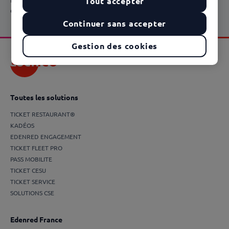
Tout accepter
conforme aux spécificités de chacun de vos vêtements.
Continuer sans accepter
Gestion des cookies
Toutes les solutions
TICKET RESTAURANT®
KADÉOS
EDENRED ENGAGEMENT
TICKET FLEET PRO
PASS MOBILITE
TICKET CESU
TICKET SERVICE
SOLUTIONS CSE
Edenred France