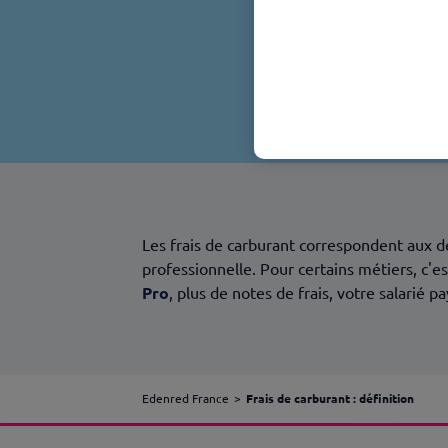
Les frais de carburant correspondent aux dé
professionnelle. Pour certains métiers, c'
Pro
, plus de notes de frais, votre salarié 
Edenred France
Frais de carburant : définition