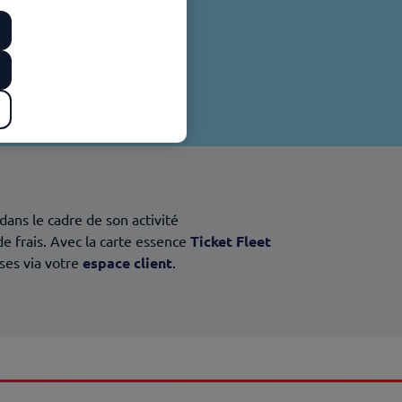
dans le cadre de son activité
e frais. Avec la carte essence
Ticket Fleet
nses via votre
espace client
.