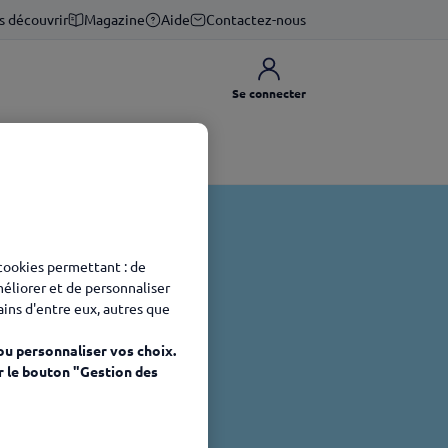
s découvrir
Magazine
Aide
Contactez-nous
Se connecter
 cookies permettant : de
méliorer et de personnaliser
tains d'entre eux, autres que
ou personnaliser vos choix.
r le bouton "Gestion des