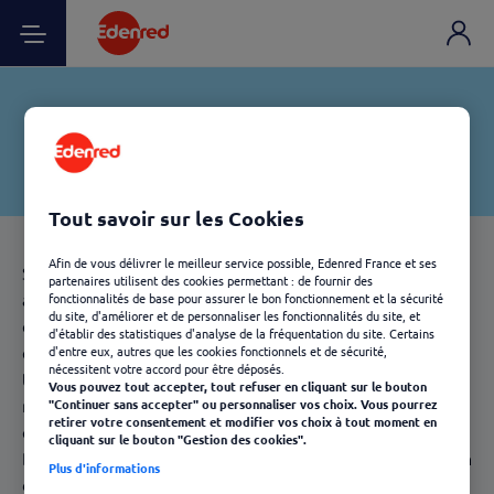
Tout savoir sur les Cookies
Afin de vous délivrer le meilleur service possible, Edenred France et ses
Selon le Code du Travail, les salariés ne sont pas
partenaires utilisent des cookies permettant : de fournir des
autorisés à prendre leur pause déjeuner à n'importe quel
fonctionnalités de base pour assurer le bon fonctionnement et la sécurité
du site, d'améliorer et de personnaliser les fonctionnalités du site, et
endroit. Pour des questions d'hygiène notamment, les
d'établir des statistiques d'analyse de la fréquentation du site. Certains
employés ont interdiction de manger sur leur poste de
d'entre eux, autres que les cookies fonctionnels et de sécurité,
nécessitent votre accord pour être déposés.
travail, cette règle peut être retrouvée dans le
Vous pouvez tout accepter, tout refuser en cliquant sur le bouton
règlement intérieur de votre entreprise ou sur votre
"Continuer sans accepter" ou personnaliser vos choix. Vous pourrez
retirer votre consentement et modifier vos choix à tout moment en
contrat de travail.
cliquant sur le bouton "Gestion des cookies".
De ce fait, l'employeur a le devoir de mettre à disposition
Plus d'informations
de ses salariés un ou plusieurs emplacements dédiés à la