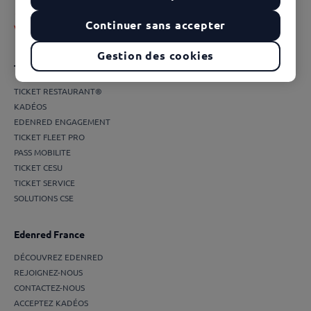
Continuer sans accepter
Gestion des cookies
Toutes les solutions
TICKET RESTAURANT®
KADÉOS
EDENRED ENGAGEMENT
TICKET FLEET PRO
PASS MOBILITE
TICKET CESU
TICKET SERVICE
SOLUTIONS CSE
Edenred France
DÉCOUVREZ EDENRED
REJOIGNEZ-NOUS
CONTACTEZ-NOUS
ACCEPTEZ KADÉOS