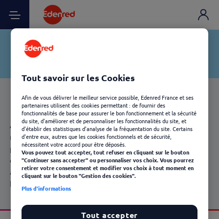
Tout savoir sur les Cookies
Afin de vous délivrer le meilleur service possible, Edenred France et ses
partenaires utilisent des cookies permettant : de fournir des
fonctionnalités de base pour assurer le bon fonctionnement et la sécurité
du site, d'améliorer et de personnaliser les fonctionnalités du site, et
Améliorez le quotidien de vos citoyens. Garantissez une
d'établir des statistiques d'analyse de la fréquentation du site. Certains
meilleure attribution des
aides
et maîtrise des dépenses
d'entre eux, autres que les cookies fonctionnels et de sécurité,
nécessitent votre accord pour être déposés.
publiques. Faites bénéficier à vos citoyens d’une aide non
Vous pouvez tout accepter, tout refuser en cliquant sur le bouton
discriminante répondant à des besoins variés :
"Continuer sans accepter" ou personnaliser vos choix. Vous pourrez
retirer votre consentement et modifier vos choix à tout moment en
alimentation, hygiène, énergie, habillement,
cliquant sur le bouton "Gestion des cookies".
hébergement...
Plus d'informations
Tout accepter