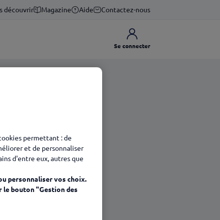
s découvrir
Magazine
Aide
Contactez-nous
Se connecter
 cookies permettant : de
méliorer et de personnaliser
tains d'entre eux, autres que
ou personnaliser vos choix.
r le bouton "Gestion des