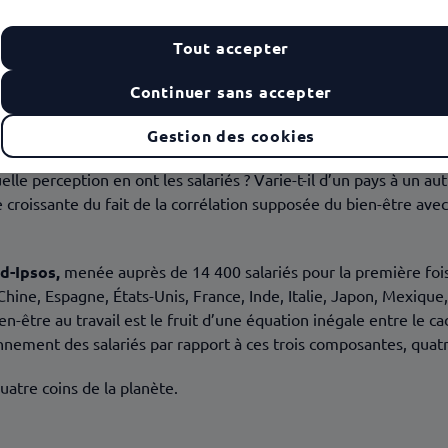
Tout accepter
Continuer sans accepter
Gestion des cookies
lle perception en ont les salariés ? Varie-t-il d’un pays à un
 croissante du fait de la corrélation supposée du bien-être ave
d-Ipsos,
menée auprès de 14 400 salariés pour la première fois
Chine, Espagne, États-Unis, France, Inde, Italie, Japon, Mexiqu
en-être au travail est le fruit d’une équation inégale entre le ca
nnement des salariés par rapport à ces trois composantes, quatr
uatre coins de la planète.