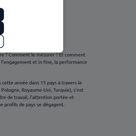
 autre ? Comment le mesurer ? Et comment
c l’engagement et in fine, la performance
 cette année dans 15 pays à travers le
e, Pologne, Royaume-Uni, Turquie), s’est
dre de travail, l’attention portée et
e profils de pays se dégagent.