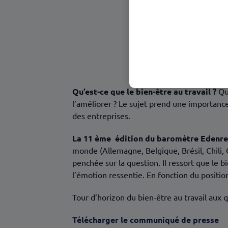
Qu’est-ce que le bien-être au travail ?
Que
l’améliorer ? Le sujet prend une importance
des entreprises.
La 11 ème édition du baromètre Edenre
monde (Allemagne, Belgique, Brésil, Chili, 
penchée sur la question. Il ressort que le bi
l’émotion ressentie. En fonction du positio
Tour d’horizon du bien-être au travail aux q
Télécharger le communiqué de presse