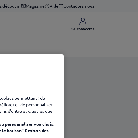
s découvrir
Magazine
Aide
Contactez-nous
Se connecter
 cookies permettant : de
méliorer et de personnaliser
tains d'entre eux, autres que
ou personnaliser vos choix.
r le bouton "Gestion des