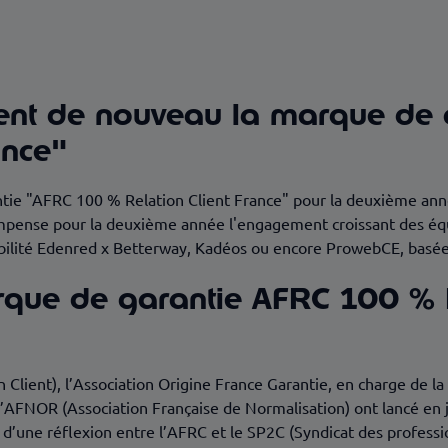
x attentes des clients
aleurs chères à Edenred France
ent de nouveau la marque de
ance"
tie "AFRC 100 % Relation Client France" pour la deuxième ann
mpense pour la deuxième année l'engagement croissant des équ
Mobilité Edenred x Betterway, Kadéos ou encore ProwebCE, basé
rque de garantie AFRC 100 % R
n Client), l’Association Origine France Garantie, en charge de l
t l’AFNOR (Association Française de Normalisation) ont lancé en
t d’une réflexion entre l’AFRC et le SP2C (Syndicat des professio