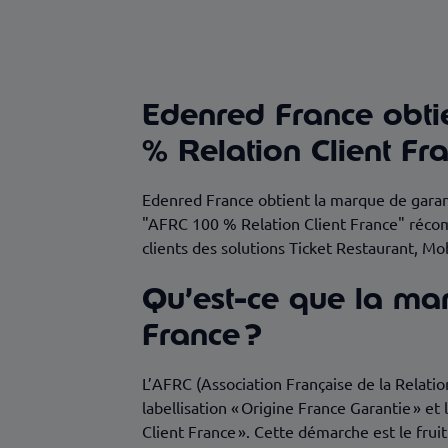
Le « Made in France », une réponse au
Passion du client et simplicité des v
Edenred France obti
% Relation Client Fr
Edenred France obtient la marque de garan
"AFRC 100 % Relation Client France" réco
clients des solutions Ticket Restaurant, 
Qu’est-ce que la ma
France ?
L’AFRC (Association Française de la Relatio
labellisation « Origine France Garantie » e
Client France ». Cette démarche est le frui