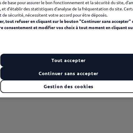
s de base pour assurer le bon fonctionnement et la sécurité du site, d'a
, et d'établir des statistiques d'analyse de la fréquentation du site. Cer
t de sécurité, nécessitent votre accord pour être déposés.
r, tout refuser en cliquant sur le bouton "Continuer sans accepter" 
re consentement et modifier vos choix à tout moment en cliquant su
Tout accepter
Continuer sans accepter
Gestion des cookies
a marque de garantie "AFRC 100 % Relation Client France"
AFRC 100 % Relation Client France ?
e, un choix stratégique et un engagement