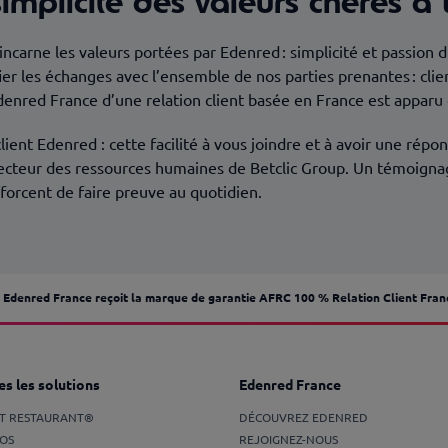
 simplicité des valeurs chères 
incarne les valeurs portées par Edenred : simplicité et passion du
er les échanges avec l’ensemble de nos parties prenantes : clien
Edenred France d’une relation client basée en France est appa
ent Edenred : cette facilité à vous joindre et à avoir une répons
cteur des ressources humaines de Betclic Group. Un témoignage
efforcent de faire preuve au quotidien.
Edenred France reçoit la marque de garantie AFRC 100 % Relation Client Fran
s les solutions
Edenred France
ET RESTAURANT®
DÉCOUVREZ EDENRED
OS
REJOIGNEZ-NOUS