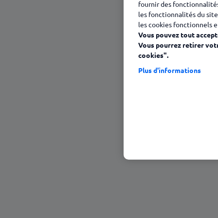
fournir des fonctionnalité
les fonctionnalités du site
06 août 2025
les cookies fonctionnels e
Vous pouvez tout accepte
Vous pourrez retirer vot
cookies".
Plus d'informations
Sommaire
Edenred France obtient de nouveau l
Qu’est-ce que la marque de garantie 
Localiser sa relation client en Franc