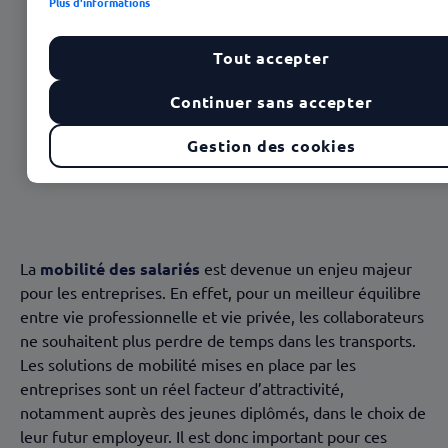
Plus d'informations
Tout accepter
Sommaire
Continuer sans accepter
1. SGS : lier RSE et mobilité des salariés
Gestion des cookies
2. Cdiscount mise sur le vélo et les transports en
commun
3. Schneider Electric propose des solutions
d’autopartage
La
mobilité des salariés
est devenue un enjeu majeur
pour les entreprises. En effet, pour un meilleur équilibre
entre vie professionnelle et vie privée, les collaborateurs
ne souhaitent plus perdre de temps dans les transports.
Les solutions de mobilité mises en place par les
entreprises sont un réel facteur d’attractivité,
notamment auprès des jeunes diplômés, dans le choix de
leur futur employeur. Il est donc important pour ces