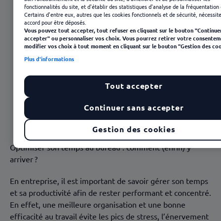
Sommaire
fonctionnalités du site, et d'établir des statistiques d'analyse de la fréquentation 
Certains d'entre eux, autres que les cookies fonctionnels et de sécurité, nécessit
Gérer son planning pour être plus productif et plus
accord pour être déposés.
Vous pouvez tout accepter, tout refuser en cliquant sur le bouton "Continue
serein
accepter" ou personnaliser vos choix. Vous pourrez retirer votre consentem
modifier vos choix à tout moment en cliquant sur le bouton "Gestion des coo
Dresser des to do list
Plus d'informations
Savoir déconnecter pour gagner du temps
Tout accepter
Dire stop aux réunions inutiles
Continuer sans accepter
Adopter la technique de la tomate : méthode
Pomodoro
Gestion des cookies
Se concentrer sur l’essentiel
Optimiser son temps au bureau : comment (enfin) y
arriver ?
En entreprise, il est important de savoir gérer son temps
et sa productivité afin de rester performant et concentré.
En effet, une meilleure organisation et une bonne
efficacité au travail évite les pics de stress, l’énervement