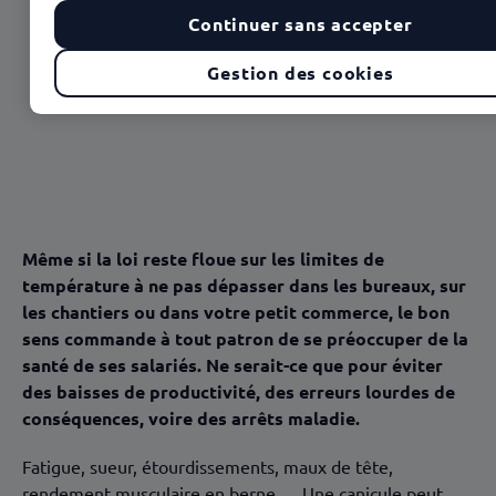
Continuer sans accepter
Sommaire
Gestion des cookies
La loi ne définit pas de seuil de température
Mais l’employeur doit garantir et la sécurité de ses
salariés
Droit de retrait
Non au jusqu’au boutisme
Même si la loi reste floue sur les limites de
température à ne pas dépasser dans les bureaux, sur
les chantiers ou dans votre petit commerce, le bon
sens commande à tout patron de se préoccuper de la
santé de ses salariés. Ne serait-ce que pour éviter
des baisses de productivité, des erreurs lourdes de
conséquences, voire des arrêts maladie.
Fatigue, sueur, étourdissements, maux de tête,
rendement musculaire en berne…. Une canicule peut