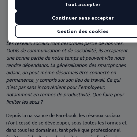
Tout accepter
Le temps des interdits
Continuer sans accepter
Un mois par an sur les réseaux sociaux ?
Avec les smartphones, plus de contrôle qui tienne
Gestion des cookies
Des usages à apprivoiser
Les réseaux sociaux font désormais partie de nos vies.
Outils de communication et de sociabilité, ils accaparent
une bonne partie de notre temps et peuvent vite nous
rendre dépendants. La généralisation des smartphones
aidant, on peut même désormais être connecté en
permanence, y compris sur son lieu de travail. Ce qui
n’est pas sans inconvénient pour l’employeur,
notamment en termes de productivité. Que faire pour
limiter les abus ?
Depuis la naissance de Facebook, les réseaux sociaux
n’ont cessé de se développer, sous toutes les formes et
dans tous les domaines, tant privé que professionnel