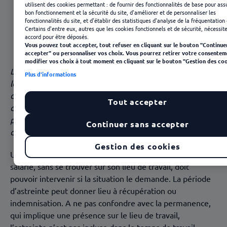
utilisent des cookies permettant : de fournir des fonctionnalités de base pour ass
Organiser le planning des astreintes
bon fonctionnement et la sécurité du site, d'améliorer et de personnaliser les
fonctionnalités du site, et d'établir des statistiques d'analyse de la fréquentation 
Certains d'entre eux, autres que les cookies fonctionnels et de sécurité, nécessit
Et pour les fêtes de fin d’année ?
accord pour être déposés.
Vous pouvez tout accepter, tout refuser en cliquant sur le bouton "Continue
Les contraintes de l’astreinte
accepter" ou personnaliser vos choix. Vous pourrez retirer votre consentem
modifier vos choix à tout moment en cliquant sur le bouton "Gestion des coo
Astreintes : rémunération et organisation
La fin de l'année approche. Comment les entreprises et
Plus d'informations
les administrations organisent-elles les astreintes ? Qui
devra rester disponible et réagir au quart de tour le soir
Tout accepter
de Noël ? Nous l'avons demandé à un capitaine des
pompiers, à un journaliste de faits divers et à un cadre
Continuer sans accepter
d'une agence de distribution d'eau potable.
Gestion des cookies
Une astreinte est une période pendant laquelle un
salarié, sans se trouver sur son lieu de travail, doit
pouvoir intervenir si la situation le demande. La période
d’astreinte peut donner lieu à récupération ou
indemnisation. A ne pas confondre avec la permanence,
qui implique une présence sur le lieu de travail,