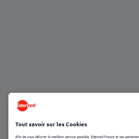
23 janvier 2025
Sommaire
Tout savoir sur les Cookies
Une épée de Damoclès
Afin de vous délivrer le meilleur service possible, Edenred France et ses partenai