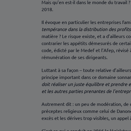
Mais qu’en est-il dans le monde du travail ? 
2018.
Il évoque en particulier les entreprises fa
tempérance dans la distribution des profits
matière ? Le risque existe, et a d’ailleurs
contrarier les appétits démesurés de certa
code, édicté par le Medef et l’Afep, révis
rémunération de ses dirigeants.
Luttant à sa façon – toute relative d’ailleur
principe important dans ce domaine sonnant
doit réaliser un juste équilibre et prendre 
et les autres parties prenantes de l’entrepr
Autrement dit : un peu de modération, de c
préceptes religieux comme celui de Danone
excès et les dérives trop visibles, un appe
C’est ce qui a conduit en 2016 le législate