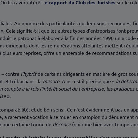
On lira avec intérêt l
e rapport du Club des Juristes
sur le rôle
miliales. Au nombre des particularités qui leur sont reconnues, 
». Cela signifie-t-il que les autres types d’entreprises font pr
 conduit le patronat à élaborer à la fin des années 1990 un « c
ins dirigeants dont les rémunérations affolantes mettent régul
é à plusieurs reprises, offre un ensemble de recommandations su
s – contre
l’hybris
de certains dirigeants en matière de gros sou
 et trébuchant : la
mesure
. Ainsi est-il précisé que «
la déterm
en compte à la fois l’intérêt social de l’entreprise, les pratique
ise
».
omparabilité, et de bon sens ! Ce n’est évidemment pas un app
, a rarement vocation à se muer en champion du dénuement matér
l à une certaine forme de
décence
(qui rime bien avec tempéranc
ur à rendre obligatoire le vote des assemblées d’actionnaires su