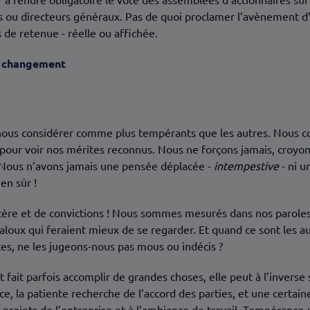
s ou directeurs généraux. Pas de quoi proclamer l’avènement d
de retenue - réelle ou affichée.
u changement
ous considérer comme plus tempérants que les autres. Nous c
r voir nos mérites reconnus. Nous ne forçons jamais, croyons-
. Nous n’avons jamais une pensée déplacée -
intempestive
- ni u
en sûr !
ctère et de convictions ! Nous sommes mesurés dans nos paroles
 jaloux qui feraient mieux de se regarder. Et quand ce sont les 
es, ne les jugeons-nous pas mous ou indécis ?
 fait parfois accomplir de grandes choses, elle peut à l’invers
e, la patiente recherche de l’accord des parties, et une certa
s projets de l’entreprise et à l’ambiance de travail. Tempérance