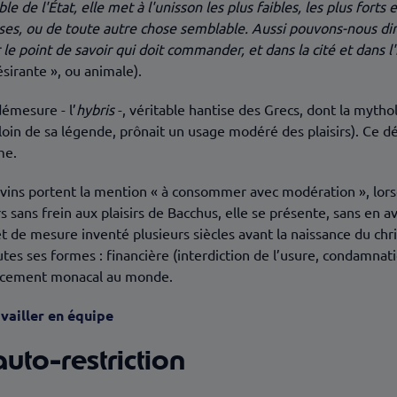
de l'État, elle met à l'unisson les plus faibles, les plus forts e
sses, ou de toute autre chose semblable. Aussi pouvons-nous dir
e point de savoir qui doit commander, et dans la cité et dans l'
sirante », ou animale).
 démesure - l’
hybris
-, véritable hantise des Grecs, dont la myth
, loin de sa légende, prônait un usage modéré des plaisirs). Ce 
me.
s vins portent la mention « à consommer avec modération », lo
s sans frein aux plaisirs de Bacchus, elle se présente, sans en
et de mesure inventé plusieurs siècles avant la naissance du chri
es ses formes : financière (interdiction de l’usure, condamnation
noncement monacal au monde.
vailler en équipe
’auto-restriction