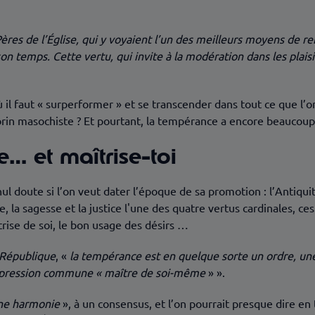
ères de l’Église, qui y voyaient l’un des meilleurs moyens de r
 temps. Cette vertu, qui invite à la modération dans les plaisirs
 il faut « surperformer » et se transcender dans tout ce que l’o
n brin masochiste ? Et pourtant, la tempérance a encore beauco
… et maîtrise-toi
nul doute si l’on veut dater l’époque de sa promotion : l’Antiqu
e, la sagesse et la justice l'une des quatre vertus cardinales, c
trise de soi, le bon usage des désirs …
 République
, «
la tempérance est en quelque sorte un ordre, une 
'expression commune « maître de soi-même
» ».
ne harmonie
», à un consensus, et l’on pourrait presque dire e