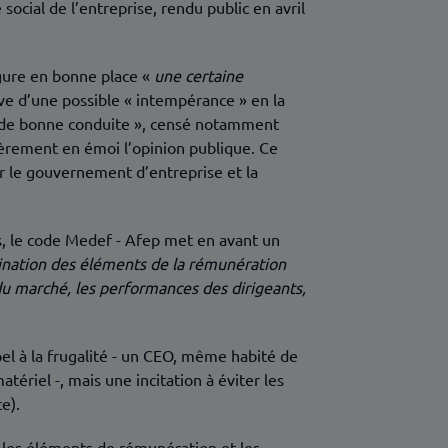
 social de l’entreprise, rendu public en avril
figure en bonne place «
une certaine
euve d’une possible « intempérance » en la
ode de bonne conduite », censé notamment
ièrement en émoi l’opinion publique. Ce
r le gouvernement d’entreprise et la
s, le code Medef - Afep met en avant un
ination des éléments de la rémunération
s du marché, les performances des dirigeants,
el à la frugalité - un CEO, même habité de
iel -, mais une incitation à éviter les
e).
r les éléments de rémunération et les