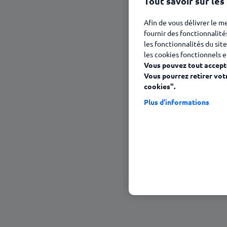
Tout savoir sur les
23 janvier 2025
Afin de vous délivrer le m
fournir des fonctionnalité
les fonctionnalités du site
les cookies fonctionnels e
Vous pouvez tout accepte
Vous pourrez retirer vot
cookies".
Plus d'informations
Sommaire
Connais-toi toi-même… et maîtrise-t
De l’art difficile de l’auto-restriction
Et moi, et moi ?