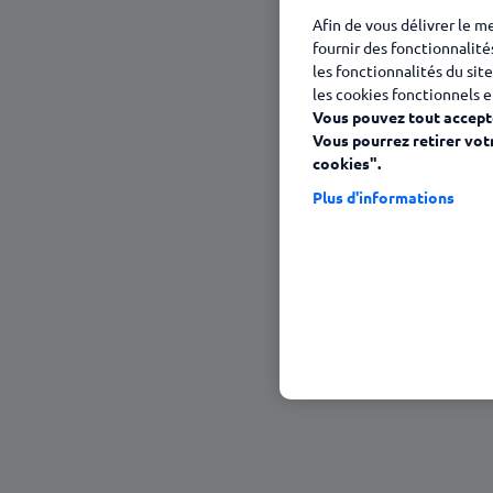
23 janvier 2025
Afin de vous délivrer le m
fournir des fonctionnalité
les fonctionnalités du site
les cookies fonctionnels e
Vous pouvez tout accepte
Vous pourrez retirer vot
cookies".
Plus d'informations
Sommaire
Au-delà de la question juridique, une
Favoriser le coming out ? Oui mais sa
Si souffrance il y a