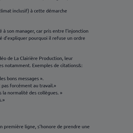
 climat inclusif) à cette démarche
à son manager, car pris entre l’injonction
té d’expliquer pourquoi il refuse un ordre
éo de La Clairière Production, leur
gues notamment. Exemples de citations&:
r les bons messages ».
t pas forcément au travail.»
s la normalité des collègues. »
s.»
H en première ligne, s’honore de prendre une