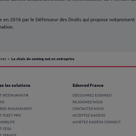
ée en 2016 par le Défenseur des Droits qui propose notamment de
nation.
ines
Le choix du coming out en entreprise
s les solutions
Edenred France
ET RESTAURANT®
DÉCOUVREZ EDENRED
OS
REJOIGNEZ-NOUS
RED ENGAGEMENT
CONTACTEZ-NOUS
T FLEET PRO
ACCEPTEZ KADÉOS
MOBILITE
ACHETEZ KADÉOS CONNECT
T CESU
T SERVICE