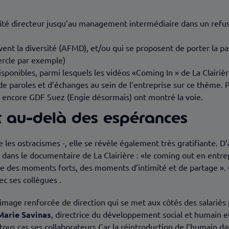
mité directeur jusqu’au management intermédiaire dans un refus 
ent la diversité (AFMD), et/ou qui se proposent de porter la p
ercle par exemple)
 disponibles, parmi lesquels les vidéos «Coming In » de La Clairi
 paroles et d’échanges au sein de l’entreprise sur ce thème. 
 encore GDF Suez (Engie désormais) ont montré la voie.
t au-delà des espérances
re les ostracismes -, elle se révèle également très gratifiante.
ns le documentaire de La Clairière : «le coming out en entrep
ée des moments forts, des moments d’intimité et de partage ».
c ses collègues .
image renforcée de direction qui se met aux côtés des salariés pa
Marie Savinas
, directrice du développement social et humain e
tous cas ses collaborateurs.Car la réintroduction de l’humain dan