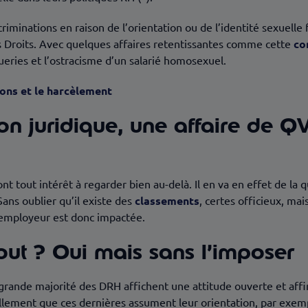
scriminations en raison de l’orientation ou de l’identité sexuelle
s Droits. Avec quelques affaires retentissantes comme cette
co
eries et l’ostracisme d’un salarié homosexuel.
ions et le harcèlement
on juridique, une affaire de Q
t tout intérêt à regarder bien au-delà. Il en va en effet de la qu
Sans oublier qu’il existe des
classements
, certes officieux, mai
e employeur est donc impactée.
out ? Oui mais sans l’imposer
a grande majorité des DRH affichent une attitude ouverte et af
iellement que ces dernières assument leur orientation, par exempl