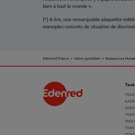
bien à tout le monde ».
(*) A lire, une remarquable plaquette édit
exemples concrets de situation de discrimi
Edenred France
Votre quotidien
Ressources Huma
Toute
TICK
KADÉ
EDEN
TICKE
PASS 
TICKE
TICKE