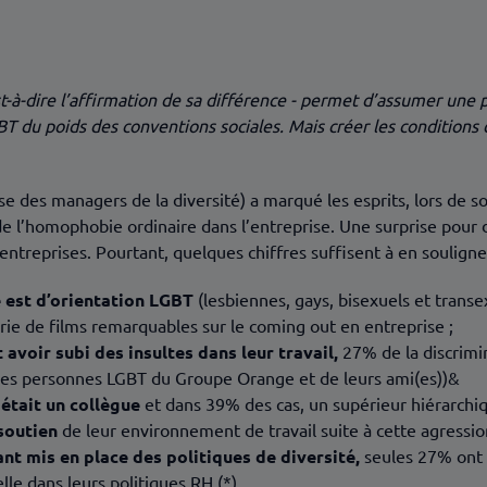
pérances
t-à-dire l’affirmation de sa différence - permet d’assumer une p
T du poids des conventions sociales. Mais créer les conditions
ise des managers de la diversité) a marqué les esprits, lors de
 de l’homophobie ordinaire dans l’entreprise. Une surprise pour 
ntreprises. Pourtant, quelques chiffres suffisent à en souligne
e est d’orientation LGBT
(lesbiennes, gays, bisexuels et trans
rie de films remarquables sur le coming out en entreprise ;
voir subi des insultes dans leur travail,
27% de la discrimi
n des personnes LGBT du Groupe Orange et de leurs ami(es))&
 était un collègue
et dans 39% des cas, un supérieur hiérarchi
 soutien
de leur environnement de travail suite à cette agressio
ant mis en place des politiques de diversité,
seules 27% ont 
le dans leurs politiques RH (*).