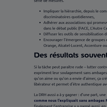
série de mesures.
Impliquer la hiérarchie, depuis le co
discriminatoires quotidiennes,
Adhérer aux associations qui promeuv
dans le débat public (FACE, L’Autre C
Diffuser les outils de sensibilisation
Encourager l’émergence de groupes de
Orange, Alcatel-Lucent, Accenture ou
Des résultats souven
Si la tâche peut paraître rude – lutter cont
expriment leur soulagement sans ambages da
qu’on aime ou qu’on a envie d’aimer, ça cr
libérateur et permet d'être authentique ave
La DRH aussi a à y gagner : d’une part, une 
comme nous l’expliquait sans ambages 
finalement l’entreprise y a gagné aussi, en 