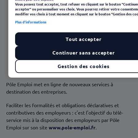
Vous pouvez tout accepter, tout refuser en cliquant sur le bouton "Continue
accepter" ou personnaliser vos choix. Vous pourrez retirer votre consentem
modifier vos choix à tout moment en cliquant sur le bouton "Gestion des coo
Plus d'informations
Tout accepter
Continuer sans accepter
23 janvier 2025
Gestion des cookies
Pôle Emploi met en ligne de nouveaux services à
destination des entreprises.
Faciliter les formalités et obligations déclaratives et
contributives des employeurs : c'est l'objectif du télé-
service mis à la disposition des employeurs par Pôle
Emploi sur son site
www.pole-emploi.fr
.