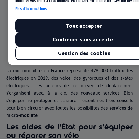
Sommaire
modifier vos choix à tout moment en cliquant sur le bouton "Gestion des coo
Plus d'informations
Les aides de l’État pour s’équiper ou réparer son
vélo
Tout accepter
MobiProx, un programme pour développer les
Continuer sans accepter
trottinettes en entreprise
Gestion des cookies
Bien s’assurer pour pratiquer la micro-mobilité en
toute sérénité
La micromobilité en France représente 478 000 trottinettes
électriques en 2019, des vélos, des gyroroues et des skates
électriques… Les acteurs de ce moyen de déplacement
s’organisent avec, à la clé, des nouveaux services. Bien
s’équiper, se protéger et s’assurer restent nos trois conseils
pour bien circuler avec toutes les possibilités des
services de
micro-mobilité
.
Les aides de l’État pour s’équiper
ou réparer son vélo