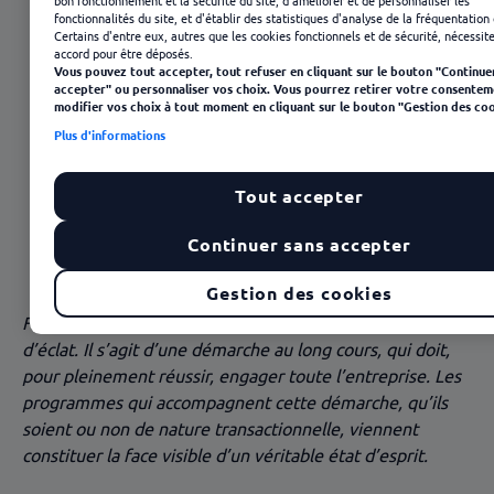
bon fonctionnement et la sécurité du site, d'améliorer et de personnaliser les
fonctionnalités du site, et d'établir des statistiques d'analyse de la fréquentation 
Certains d'entre eux, autres que les cookies fonctionnels et de sécurité, nécessit
accord pour être déposés.
Vous pouvez tout accepter, tout refuser en cliquant sur le bouton "Continue
accepter" ou personnaliser vos choix. Vous pourrez retirer votre consentem
modifier vos choix à tout moment en cliquant sur le bouton "Gestion des coo
Plus d'informations
Tout accepter
23 janvier 2025
Continuer sans accepter
Gestion des cookies
Fidéliser n’est pas affaire de campagnes ni de coups
d’éclat. Il s’agit d’une démarche au long cours, qui doit,
pour pleinement réussir, engager toute l’entreprise. Les
programmes qui accompagnent cette démarche, qu’ils
soient ou non de nature transactionnelle, viennent
constituer la face visible d’un véritable état d’esprit.