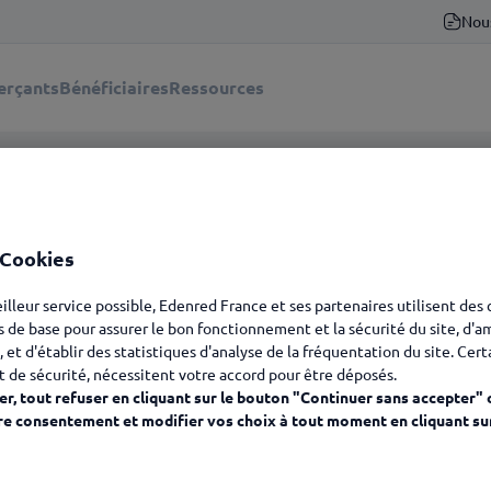
Nou
rçants
Bénéficiaires
Ressources
mmande de la carte Kadéos Z
 Cookies
ent passer commande de la carte Kadéos Zénith nominative sur votre
eilleur service possible, Edenred France et ses partenaires utilisent des
s de base pour assurer le bon fonctionnement et la sécurité du site, d'a
, et d'établir des statistiques d'analyse de la fréquentation du site. Cer
t de sécurité, nécessitent votre accord pour être déposés.
r, tout refuser en cliquant sur le bouton "Continuer sans accepter" 
re consentement et modifier vos choix à tout moment en cliquant su