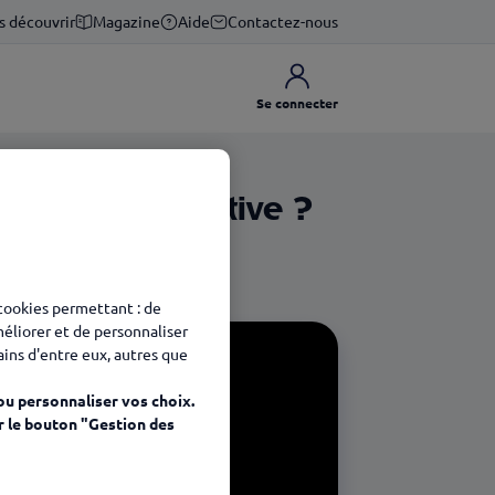
s découvrir
Magazine
Aide
Contactez-nous
Se connecter
énith nominative ?
 Espace Client.
 cookies permettant : de
méliorer et de personnaliser
tains d'entre eux, autres que
ou personnaliser vos choix.
r le bouton "Gestion des