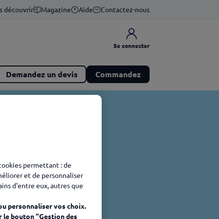
s découvrir
Magazine
Aide
Contactez-nous
Se connecter
Demandez un devis
Commandez
 cookies permettant : de
méliorer et de personnaliser
tains d'entre eux, autres que
ou personnaliser vos choix.
r le bouton "Gestion des