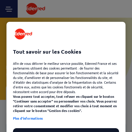
Vos questions Client
Kadéos - Nous contacter
Tout savoir sur les Cookies
Afin de vous délivrer le meilleur service possible, Edenred France et ses
Laissez-vous guider et découvrez, en quelques clics, les
partenaires utilisent des cookies permettant : de fournir des
fonctionnalités de base pour assurer le bon fonctionnement et la sécurité
solutions Edenred les plus adaptées à votre besoin.
du site, d'améliorer et de personnaliser les fonctionnalités du site, et
d'établir des statistiques d'analyse de la fréquentation du site. Certains
d'entre eux, autres que les cookies fonctionnels et de sécurité,
nécessitent votre accord pour être déposés.
Vous pouvez tout accepter, tout refuser en cliquant sur le bouton
Votre FAQ
04
"Continuer sans accepter" ou personnaliser vos choix. Vous pourrez
Retour
retirer votre consentement et modifier vos choix à tout moment en
cliquant sur le bouton "Gestion des cookies".
Plus d'informations
Notre FAQ
Nous contacter