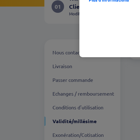
01
Client
Modifier
Q
Nous contacter
Livraison
Passer commande
Echanges / remboursement
Conditions d'utilisation
Validité/millésime
Exonération/Cotisation