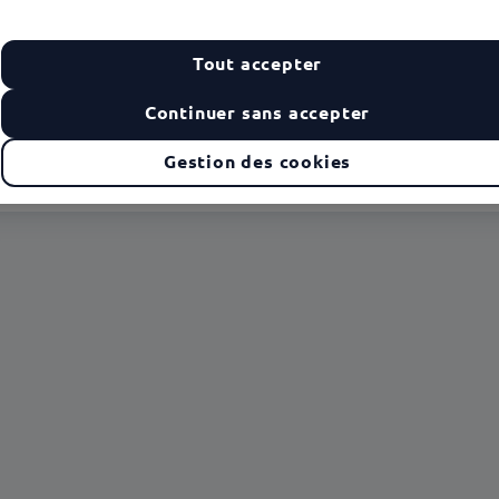
02
03
Kadéos
Kadéos Infini
Modifier
Modifier
Tout accepter
Continuer sans accepter
Gestion des cookies
uelle est la durée de validité du chèque cadeau ?