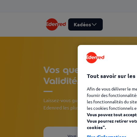
Kadéos
Vos questions Client
Tout savoir sur les
Validité/millésime
Afin de vous délivrer le m
fournir des fonctionnalité
Laissez-vous guider et découvrez, en quelqu
les fonctionnalités du site
Edenred les plus adaptées à votre besoin.
les cookies fonctionnels e
Vous pouvez tout accepte
Vous pourrez retirer vot
cookies".
Vous êtes
Plus d'informations