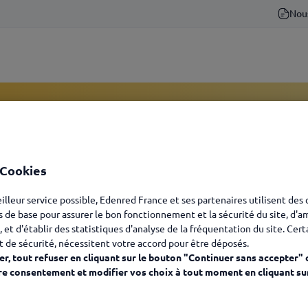
Nou
 Kadéos -
 Cookies
eilleur service possible, Edenred France et ses partenaires utilisent des
s de base pour assurer le bon fonctionnement et la sécurité du site, d'a
es clics, les solutions
, et d'établir des statistiques d'analyse de la fréquentation du site. Cer
t de sécurité, nécessitent votre accord pour être déposés.
r, tout refuser en cliquant sur le bouton "Continuer sans accepter" 
re consentement et modifier vos choix à tout moment en cliquant su
Votre solution
Votre produit